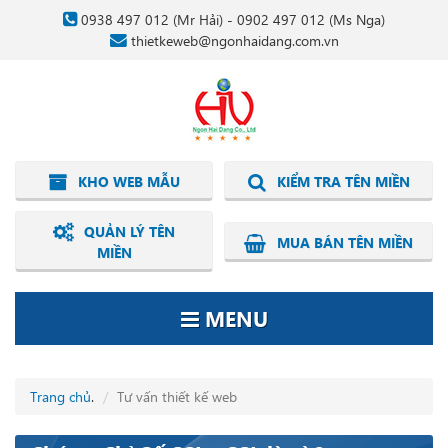
0938 497 012
(Mr Hải) -
0902 497 012
(Ms Nga)
thietkeweb@ngonhaidang.com.vn
KHO WEB MẪU
KIỂM TRA TÊN MIỀN
QUẢN LÝ TÊN
MUA BÁN TÊN MIỀN
MIỀN
MENU
Trang chủ
.
Tư vấn thiết kế web