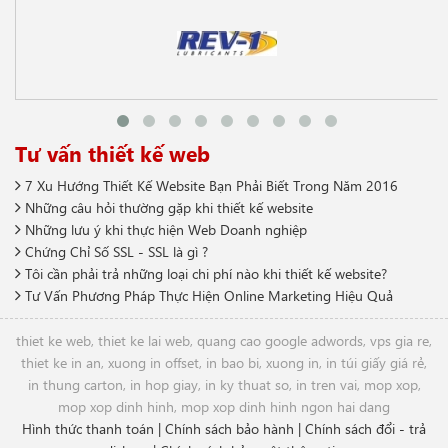
Tư vấn thiết kế web
7 Xu Hướng Thiết Kế Website Bạn Phải Biết Trong Năm 2016
Những câu hỏi thường gặp khi thiết kế website
Những lưu ý khi thực hiện Web Doanh nghiệp
Chứng Chỉ Số SSL - SSL là gì ?
Tôi cần phải trả những loại chi phí nào khi thiết kế website?
Tư Vấn Phương Pháp Thực Hiện Online Marketing Hiệu Quả
thiet ke web
,
thiet ke lai web
,
quang cao google adwords
,
vps gia re
,
thiet ke in an
,
xuong in offset
,
in bao bi
,
xuong in
,
in túi giấy giá rẻ
,
in thung carton
,
in hop giay
,
in ky thuat so
,
in tren vai
,
mop xop
,
mop xop dinh hinh
,
mop xop dinh hinh ngon hai dang
Hình thức thanh toán
|
Chính sách bảo hành
|
Chính sách đổi - trả