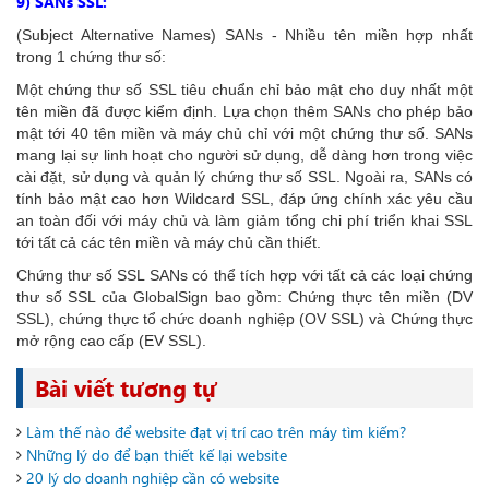
9) SANs SSL:
(Subject Alternative Names) SANs - Nhiều tên miền hợp nhất
trong 1 chứng thư số:
Một chứng thư số SSL tiêu chuẩn chỉ bảo mật cho duy nhất một
tên miền đã được kiểm định. Lựa chọn thêm SANs cho phép bảo
mật tới 40 tên miền và máy chủ chỉ với một chứng thư số. SANs
mang lại sự linh hoạt cho người sử dụng, dễ dàng hơn trong việc
cài đặt, sử dụng và quản lý chứng thư số SSL. Ngoài ra, SANs có
tính bảo mật cao hơn Wildcard SSL, đáp ứng chính xác yêu cầu
an toàn đối với máy chủ và làm giảm tổng chi phí triển khai SSL
tới tất cả các tên miền và máy chủ cần thiết.
Chứng thư số SSL SANs có thể tích hợp với tất cả các loại chứng
thư số SSL của GlobalSign bao gồm: Chứng thực tên miền (DV
SSL), chứng thực tổ chức doanh nghiệp (OV SSL) và Chứng thực
mở rộng cao cấp (EV SSL).
Bài viết tương tự
Làm thế nào để website đạt vị trí cao trên máy tìm kiếm?
Những lý do để bạn thiết kế lại website
20 lý do doanh nghiệp cần có website