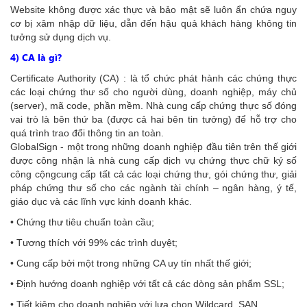
Website không được xác thực và bảo mật sẽ luôn ẩn chứa nguy
cơ bị xâm nhập dữ liệu, dẫn đến hậu quả khách hàng không tin
tưởng sử dụng dịch vụ.
4) CA là gì?
Certificate Authority (CA) : là tổ chức phát hành các chứng thực
các loại chứng thư số cho người dùng, doanh nghiệp, máy chủ
(server), mã code, phần mềm. Nhà cung cấp chứng thực số đóng
vai trò là bên thứ ba (được cả hai bên tin tưởng) để hỗ trợ cho
quá trình trao đổi thông tin an toàn.
GlobalSign - một trong những doanh nghiệp đầu tiên trên thế giới
được công nhận là nhà cung cấp dịch vụ chứng thực chữ ký số
công cộngcung cấp tất cả các loại chứng thư, gói chứng thư, giải
pháp chứng thư số cho các ngành tài chính – ngân hàng, ý tế,
giáo dục và các lĩnh vực kinh doanh khác.
• Chứng thư tiêu chuẩn toàn cầu;
• Tương thích với 99% các trình duyệt;
• Cung cấp bởi một trong những CA uy tín nhất thế giới;
• Định hướng doanh nghiệp với tất cả các dòng sản phẩm SSL;
• Tiết kiệm cho doanh nghiệp với lựa chọn Wildcard, SAN