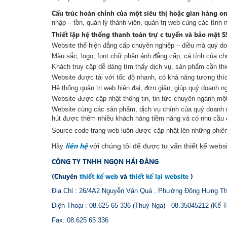
Cấu trúc hoàn chỉnh của một siêu thị hoặc gian hàng on
nhập – tồn, quản lý thành viên, quản trị web cùng các tính
Thiết lập hệ thống thanh toán trự c tuyến và bảo mật S
Website thể hiện đẳng cấp chuyên nghiệp – điều mà quý 
Màu sắc, logo, font chữ phản ánh đẳng cấp, cá tính của ch
Khách truy cập dễ dàng tìm thấy dịch vụ, sản phẩm cần thi
Website được tải với tốc độ nhanh, có khả năng tương thíc
Hệ thống quản trị web hiện đại, đơn giản, giúp quý doanh 
Website được cập nhật thông tin, tin tức chuyên ngành một
Website cùng các sản phẩm, dịch vụ chính của quý doanh n
hút được thêm nhiều khách hàng tiềm năng và có nhu cầu 
Source code trang web luôn được cập nhật lên những phiên 
liên hệ
với chúng tôi để được tư vấn thiết kế webs
Hãy
CÔNG TY TNHH NGỌN HẢI ĐĂNG
(Chuyên
thiết kế web
và
thiết kế lại website
)
Địa Chỉ : 26/4A2 Nguyễn Văn Quá , Phường Đông Hưng T
Điện Thoại : 08.625 65 336 (Thuý Nga) - 08.35045212 (Kế T
Fax: 08.625 65 336