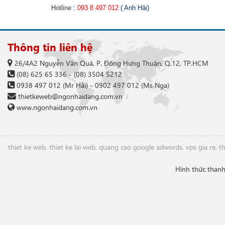
Hotline
:
093 8 497 012
( Anh Hải)
Thông tin liên hệ
26/4A2 Nguyễn Văn Quá, P. Đông Hưng Thuận, Q.12, TP.HCM
(08) 625 65 336
-
(08) 3504 5212
0938 497 012
(Mr Hải) -
0902 497 012
(Ms Nga)
thietkeweb@ngonhaidang.com.vn
www.ngonhaidang.com.vn
thiet ke web
,
thiet ke lai web
,
quang cao google adwords
,
vps gia re
,
th
Hình thức thanh