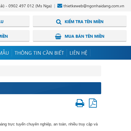
ải) -
0902 497 012
(Ms Nga)
thietkeweb@ngonhaidang.com.vn
ẪU
KIỂM TRA TÊN MIỀN
MIỀN
MUA BÁN TÊN MIỀN
MẪU
THÔNG TIN CẦN BIẾT
LIÊN HỆ
ng trực tuyến chuyên nghiệp, an toàn, nhiều truy cập và