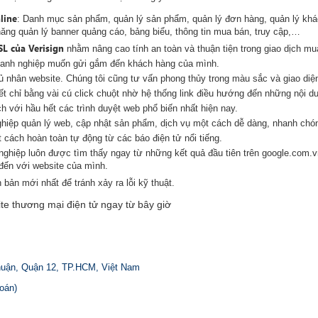
line
: Danh mục sản phẩm, quản lý sản phẩm, quản lý đơn hàng, quản lý khác
 năng quản lý banner quảng cáo, bảng biểu, thông tin mua bán, truy cập,…
SL của Verisign
nhằm nâng cao tính an toàn và thuận tiện trong giao dịch mu
doanh nghiệp muốn gửi gắm đến khách hàng của mình.
ủ nhân website. Chúng tôi cũng tư vấn phong thủy trong màu sắc và giao diện
ết chỉ bằng vài cú click chuột nhờ hệ thống link điều hướng đến những nội d
h với hầu hết các trình duyệt web phổ biến nhất hiện nay.
nghiệp quản lý web, cập nhật sản phẩm, dịch vụ một cách dễ dàng, nhanh chó
 cách hoàn toàn tự động từ các báo điện tử nổi tiếng.
ghiệp luôn được tìm thấy ngay từ những kết quả đầu tiên trên google.com.
đến với website của mình.
bản mới nhất để tránh xảy ra lỗi kỹ thuật.
ite thương mại điện tử ngay từ bây giờ
huận, Quận 12, TP.HCM, Việt Nam
oán)