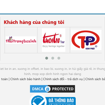
Khách hàng của chúng tôi
iet ke in an
,
xuong in offset
,
in bao bi
,
xuong in
,
in túi giấy giá rẻ
,
in thun
hinh
,
mop xop dinh hinh ngon hai dang
 toán
|
Chính sách bảo hành
|
Chính sách đổi - trả dịch vụ
|
Chính sách b