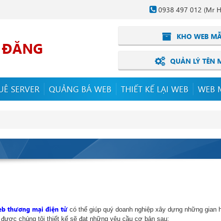
0938 497 012
(Mr H
KHO WEB M
I ĐĂNG
QUẢN LÝ TÊN 
UÊ SERVER
QUẢNG BÁ WEB
THIẾT KẾ LẠI WEB
WEB 
web thương mại điện tử
có thể giúp quý doanh nghiệp xây dựng những gian hà
 được chúng tôi thiết kế sẽ đạt những yêu cầu cơ bản sau: