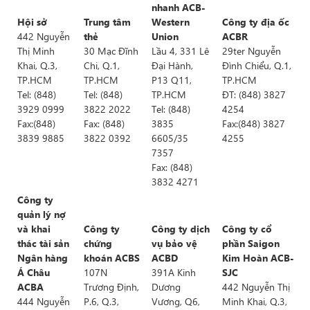
nhanh ACB-
Hội sở
Trung tâm
Western
Công ty địa ốc
442 Nguyễn
thẻ
Union
ACBR
Thị Minh
30 Mạc Đĩnh
Lầu 4, 331 Lê
29ter Nguyễn
Khai, Q.3,
Chi, Q.1,
Đại Hành,
Đình Chiểu, Q.1,
TP.HCM
TP.HCM
P13 Q11,
TP.HCM
Tel: (848)
Tel: (848)
TP.HCM
ĐT: (848) 3827
3929 0999
3822 2022
Tel: (848)
4254
Fax:(848)
Fax: (848)
3835
Fax:(848) 3827
3839 9885
3822 0392
6605/35
4255
7357
Fax: (848)
3832 4271
Công ty
quản lý nợ
và khai
Công ty
Công ty dịch
Công ty cổ
thác tài sản
chứng
vụ bảo vệ
phần Saigon
Ngân hàng
khoán ACBS
ACBD
Kim Hoàn ACB-
Á Châu
107N
391A Kinh
SJC
ACBA
Trương Định,
Dương
442 Nguyễn Thị
444 Nguyễn
P.6, Q.3,
Vương, Q6,
Minh Khai, Q.3,