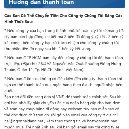
Hướng dẫn thanh toán
Các Bạn Có Thể Chuyển Tiền Cho Công ty Chúng Tôi Bằng Các
Hình Thức Sau:
* Nếu công ty của bạn trong thành phố, kế toán cty tôi sẽ mang tới
cty bạn bản hợp đồng chi tiết mà 2 bên đã đồng ý ký kết , 2 bên ký
kết xong , bên công ty bạn có trách nhiệm cho công ty chúng tôi
thu phần tiền đó ngay sau khi 2 bên ký kết xong.
* Nếu bạn ở TP HCM bạn hãy đến công ty chúng tôi để thanh tóan
trực tiếp. ( Địa chỉ : 26/4A2 Nguyễn Văn Quá, Phường Đông Hưng
Thuận, Quận 12, Tp. Hồ Chí Minh, Việt Nam).
* Nếu bạn ở tỉnh xa không có điều kiện đến công ty thanh tóan thì
bạn có thể thanh toán qua ngân hàng theo địa chỉ người nhận bên
dưới.
Bạn nhớ đổi tiền sang đơn vị VNĐ để thanh toán chính sát. Sau khi
gởi bạn nhớ lấy giấy chuyển tiền của ngân hàng cấp cho bạn đem
về scan hay chụp bằng di động hay webcam tùy bạn miễn sao có
thể đọc được chữ trên đó, rồi gởi vào email của công ty ở địa chỉ:
hai@ngonhaidang.net
, kèm theo thông tin về host/domain bạn
muốn mua. Trể nhất 24h sau khi bạn gởi email này thì công ty sẽ