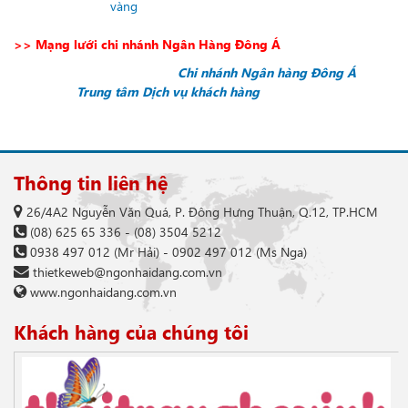
vàng
>> Mạng lưới chi nhánh Ngân Hàng Đông Á
Quý khách vui lòng liên hệ
Chi nhánh Ngân hàng Đông Á
gần
nhất hoặc
Trung tâm Dịch vụ khách hàng
1900 545464. Để biết
chi nhánh gần nhất có thể.
Thông tin liên hệ
26/4A2 Nguyễn Văn Quá, P. Đông Hưng Thuận, Q.12, TP.HCM
(08) 625 65 336
-
(08) 3504 5212
0938 497 012
(Mr Hải) -
0902 497 012
(Ms Nga)
thietkeweb@ngonhaidang.com.vn
www.ngonhaidang.com.vn
Khách hàng của chúng tôi