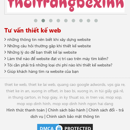
Tư vấn thiết kế web
những thông tin nên biết khi xây dựng website
Những câu hỏi thường gặp khi thiết kế website
Những lý do để bạn thiết kế lại website
Làm thế nào để website đạt vị trí cao trên máy tìm kiếm?
Tôi cần phải trả những loại chi phí nào khi thiết kế website?
Giúp khách hàng tìm ra website của bạn
thiet ke web
,
thiet ke lai web
,
quang cao google adwords
,
vps gia re
,
thiet ke in an
,
xuong in offset
,
in bao bi
,
xuong in
,
in túi giấy giá rẻ
,
in thung carton
,
in hop giay
,
in ky thuat so
,
in tren vai
,
mop xop
,
mop xop dinh hinh
,
mop xop dinh hinh ngon hai dang
Hình thức thanh toán
|
Chính sách bảo hành
|
Chính sách đổi - trả
dịch vụ
|
Chính sách bảo mật thông tin