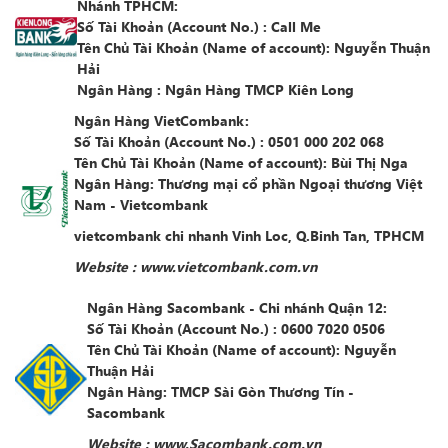
Nhánh TPHCM:
Số Tài Khoản (Account No.)
: Call Me
Tên Chủ Tài Khoản (Name of account)
: Nguyễn Thuận
Hải
Ngân Hàng
:
Ngân Hàng TMCP Kiên Long
Ngân Hàng VietCombank:
Số Tài Khoản (Account No.)
:
0501 000 202 068
Tên Chủ Tài Khoản (Name of account)
: Bùi Thị Nga
Ngân Hàng
: Thương mại cổ phần Ngoại thương Việt
Nam - Vietcombank
vietcombank chi nhanh Vinh Loc, Q.Binh Tan, TPHCM
Website : www.
vietcombank
.com.vn
Ngân Hàng Sacombank - Chi nhánh Quận 12:
Số Tài Khoản (Account No.)
:
0600 7020 0506
Tên Chủ Tài Khoản (Name of account)
: Nguyễn
Thuận Hải
Ngân Hàng
: TMCP Sài Gòn Thương Tín -
Sacombank
Website : www.
Sacombank
.com.vn