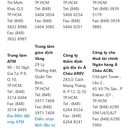
Thị Minh
TP.HCM
TP.HCM
TP.HCM
Khai, Q.3,
Tel: (848)
Tel: (848)
Tel: (848) 3839
TP.HCM
5404 3054
5406 0254
5179
Tel: (848)
Fax: (848)
Fax: (848)
Fax: (848) 3839
3832 8988
5404 3085
5406 0251
9885
Fax: (848)
3832 8987
Trung tâm
giao dịch
Công ty cho
Trung tâm
Công ty
Vàng
thuê tài chính
ATM
thẩm định
29 Lý
Ngân hàng Á
90 - 92 Ngô
giá địa ốc Á
Thường Kiệt,
Châu ACBL
Gia Tự, P.9,
Châu AREV
Quận Tân
CitiLight Tower ,
Q 10,
283/2 Cách
Bình,
Lầu 2 ,
TP.HCM
Mạng Tháng
TP.HCM
45 Võ Thị Sáu , P
Tel : (848)
8, P.12, Q.10,
Tel: (848)
Đakao ,Q1 ,
3514 0494
TP.HCM
3971 7408
TP.HCM
Fax: (848)
Tel : (848)
Fax: (848)
Tel: (848) 6290
3514 0495
6264 8324
3971 7409
5961/4/5/6/7
Địa điểm đặt
Fax : (848)
Điểm nhận
Fax: (848) 6290
máy ATM
6264 8241
lệnh đầu tư
5960