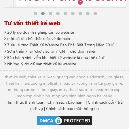
Tư vấn thiết kế web
20 lý do doanh nghiệp cần có website
một số câu hỏi thắc mắc về domain
7 Xu Hướng Thiết Kế Website Bạn Phải Biết Trong Năm 2016
Sớm triển khai “chợ việc làm” CNTT cho thanh niên
Bảo hành vĩnh viễn khi thiết kế website là như thế nào?
Những lý do để bạn thiết kế lại website
thiet ke web
,
thiet ke lai web
,
quang cao google adwords
,
vps gia re
,
thiet ke in an
,
xuong in offset
,
in bao bi
,
xuong in
,
in túi giấy giá rẻ
,
in thung carton
,
in hop giay
,
in ky thuat so
,
in tren vai
,
mop xop
,
mop xop dinh hinh
,
mop xop dinh hinh ngon hai dang
Hình thức thanh toán
|
Chính sách bảo hành
|
Chính sách đổi - trả
dịch vụ
|
Chính sách bảo mật thông tin