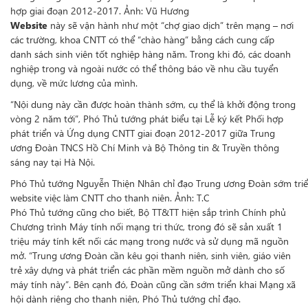
hợp giai đoạn 2012-2017. Ảnh: Vũ Hương
Website
này sẽ vận hành như một “chợ giao dịch” trên mạng – nơi
các trường, khoa CNTT có thể “chào hàng” bằng cách cung cấp
danh sách sinh viên tốt nghiệp hàng năm. Trong khi đó, các doanh
nghiệp trong và ngoài nước có thể thông báo về nhu cầu tuyển
dụng, về mức lương của mình.
“Nội dung này cần được hoàn thành sớm, cụ thể là khởi động trong
vòng 2 năm tới”, Phó Thủ tướng phát biểu tại Lễ ký kết Phối hợp
phát triển và Ứng dụng CNTT giai đoạn 2012-2017 giữa Trung
ương Đoàn TNCS Hồ Chí Minh và Bộ Thông tin & Truyền thông
sáng nay tại Hà Nội.
Phó Thủ tướng Nguyễn Thiện Nhân chỉ đạo Trung ương Đoàn sớm triể
website việc làm CNTT cho thanh niên. Ảnh: T.C
Phó Thủ tướng cũng cho biết, Bộ TT&TT hiện sắp trình Chính phủ
Chương trình Máy tính nối mạng tri thức, trong đó sẽ sản xuất 1
triệu máy tính kết nối các mạng trong nước và sử dụng mã nguồn
mở. “Trung ương Đoàn cần kêu gọi thanh niên, sinh viên, giáo viên
trẻ xây dựng và phát triển các phần mềm nguồn mở dành cho số
máy tính này”. Bên cạnh đó, Đoàn cũng cần sớm triển khai Mạng xã
hội dành riêng cho thanh niên, Phó Thủ tướng chỉ đạo.