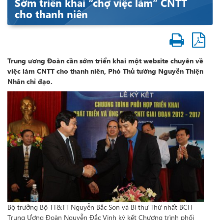
Sớm triển khai “chợ việc làm” CNTT
cho thanh niên
Trung ương Đoàn cần sớm triển khai một website chuyên về
việc làm CNTT cho thanh niên, Phó Thủ tướng Nguyễn Thiện
Nhân chỉ đạo.
Bộ trưởng Bộ TT&TT Nguyễn Bắc Son và Bí thư Thứ nhất BCH
Trung Ương Đoàn Nguyễn Đắc Vịnh ký kết Chương trình phối