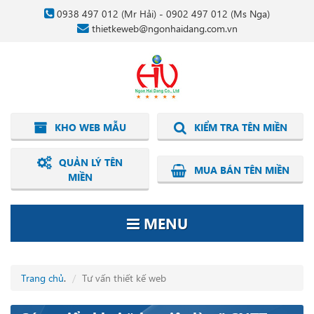
0938 497 012
(Mr Hải) -
0902 497 012
(Ms Nga)
thietkeweb@ngonhaidang.com.vn
KHO WEB MẪU
KIỂM TRA TÊN MIỀN
QUẢN LÝ TÊN
MUA BÁN TÊN MIỀN
MIỀN
MENU
Trang chủ
.
Tư vấn thiết kế web