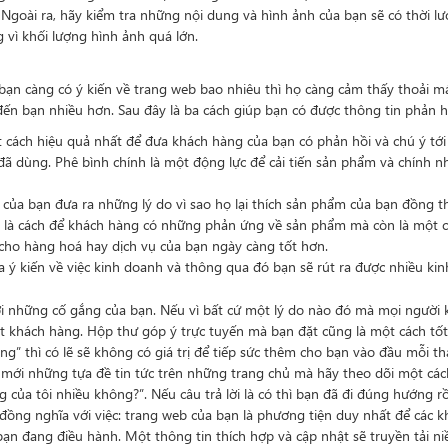
 Ngoài ra, hãy kiểm tra những nội dung và hình ảnh của bạn sẽ có thời 
 vì khối lượng hình ảnh quá lớn.
ạn càng có ý kiến về trang web bao nhiêu thì họ càng cảm thấy thoải má
ến bạn nhiều hơn. Sau đây là ba cách giúp bạn có được thông tin phản h
t cách hiệu quả nhất để đưa khách hàng của bạn có phản hồi và chú ý tớ
ã dùng. Phê bình chính là một động lực để cải tiến sản phẩm và chính n
của bạn đưa ra những lý do vì sao họ lại thích sản phẩm của bạn đồng t
ỉ là cách để khách hàng có những phản ứng về sản phẩm mà còn là một c
 cho hàng hoá hay dịch vụ của bạn ngày càng tốt hơn.
ra ý kiến về việc kinh doanh và thông qua đó bạn sẽ rút ra được nhiều ki
ới những cố gắng của bạn. Nếu vì bất cứ một lý do nào đó mà mọi người 
t khách hàng. Hộp thư góp ý trực tuyến mà bạn đặt cũng là một cách tốt
g” thì có lẽ sẽ không có giá trị để tiếp sức thêm cho bạn vào đầu mỗi th
 mới những tựa đề tin tức trên những trang chủ mà hãy theo dõi một cách
 của tôi nhiều không?”. Nếu câu trả lời là có thì bạn đã đi đúng hướng rồ
ng nghĩa với việc: trang web của bạn là phương tiện duy nhất để các k
ạn đang điều hành. Một thông tin thích hợp và cập nhật sẽ truyền tải niề