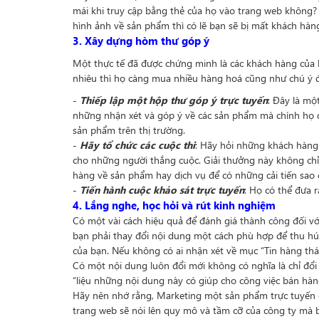
mái khi truy cập bằng thẻ của họ vào trang web không?
hình ảnh về sản phẩm thì có lẽ bạn sẽ bị mất khách hàng
3. Xây dựng hòm thư góp ý
Một thực tế đã được chứng minh là các khách hàng của b
nhiêu thì họ càng mua nhiều hàng hoá cũng như chú ý đ
-
Thiếp lập một hộp thư góp ý trực tuyến
: Đây là mộ
những nhận xét và góp ý về các sản phẩm mà chính họ đ
sản phẩm trên thị trường.
-
Hãy tổ chức các cuộc thi
: Hãy hỏi những khách hàng 
cho những người thắng cuộc. Giải thưởng này không ch
hàng về sản phẩm hay dịch vụ để có những cải tiến sao
-
Tiến hành cuộc khảo sát trực tuyến
: Họ có thể đưa 
4. Lắng nghe, học hỏi và rút kinh nghiệm
Có một vài cách hiệu quả để đánh giá thành công đối v
bạn phải thay đổi nội dung một cách phù hợp để thu hú
của bạn. Nếu không có ai nhận xét về mục “Tin hàng thán
Có một nội dung luôn đổi mới không có nghĩa là chỉ đổi
“liệu những nội dung này có giúp cho công việc bán hàng
Hãy nên nhớ rằng, Marketing một sản phẩm trực tuyến đồ
trang web sẽ nói lên quy mô và tầm cỡ của công ty mà b