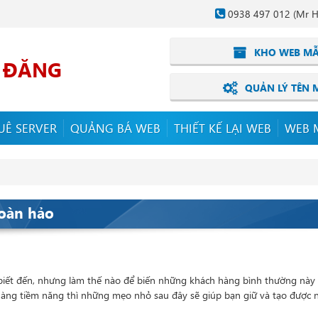
0938 497 012
(Mr H
KHO WEB M
I ĐĂNG
QUẢN LÝ TÊN 
UÊ SERVER
QUẢNG BÁ WEB
THIẾT KẾ LẠI WEB
WEB 
hoàn hảo
biết đến, nhưng làm thế nào để biến những khách hàng bình thường n
ng tiềm năng thì những mẹo nhỏ sau đây sẽ giúp bạn giữ và tạo được 