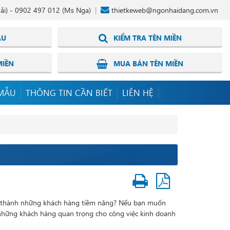
ải) -
0902 497 012
(Ms Nga)
thietkeweb@ngonhaidang.com.vn
ẪU
KIỂM TRA TÊN MIỀN
MIỀN
MUA BÁN TÊN MIỀN
MẪU
THÔNG TIN CẦN BIẾT
LIÊN HỆ
ày thành những khách hàng tiềm năng? Nếu bạn muốn
những khách hàng quan trọng cho công việc kinh doanh