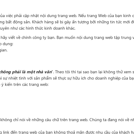
của việc phải cập nhật nội dung trang web. Nếu trang Web của bạn kinh
g bất động sản. Khách hàng sẽ bị gây ấn tượng bởi những tin tức mới đ
xuyên như các hình thức kinh doanh khác.
 hãy viết về chính công ty bạn. Bạn muốn nội dung trang web tập trung 
p dụng:
ian.
không phải là một nhà văn
”. Theo tôi thì tại sao bạn lại không thử xem
 sự nhiệt tình với sản phẩm sẽ thực sự hữu ích cho doanh nghiệp của bạ
ý kiến trên các trang web:
không chỉ nói về những câu chữ trên trang web. Chúng ta đang nói về nhữ
ờng link đến trang web của bạn không thoả mãn được nhu cầu của khách h