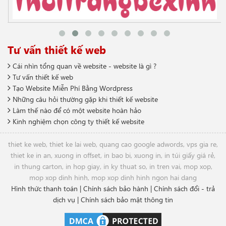
Tư vấn thiết kế web
Cái nhìn tổng quan về website - website là gì ?
Tư vấn thiết kế web
Tạo Website Miễn Phí Bằng Wordpress
Những câu hỏi thường gặp khi thiết kế website
Làm thế nào để có một website hoàn hảo
Kinh nghiệm chọn công ty thiết kế website
thiet ke web
,
thiet ke lai web
,
quang cao google adwords
,
vps gia re
,
thiet ke in an
,
xuong in offset
,
in bao bi
,
xuong in
,
in túi giấy giá rẻ
,
in thung carton
,
in hop giay
,
in ky thuat so
,
in tren vai
,
mop xop
,
mop xop dinh hinh
,
mop xop dinh hinh ngon hai dang
Hình thức thanh toán
|
Chính sách bảo hành
|
Chính sách đổi - trả
dịch vụ
|
Chính sách bảo mật thông tin