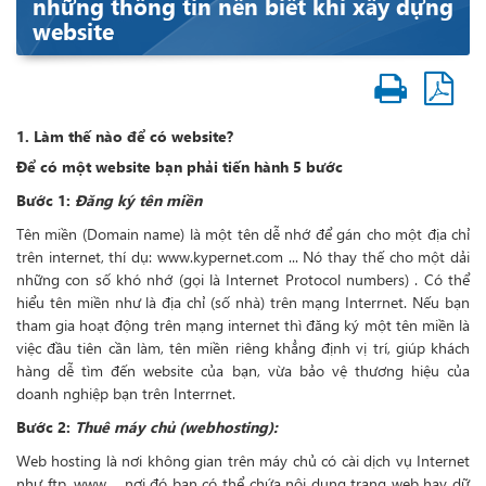
những thông tin nên biết khi xây dựng
website
1. Làm thế nào để có website?
Để có một website bạn phải tiến hành 5 bước
Bước 1:
Đăng ký tên miền
Tên miền (Domain name) là một tên dễ nhớ để gán cho một địa chỉ
trên internet, thí dụ:
www.kypernet.com
... Nó thay thế cho một dải
những con số khó nhớ (gọi là Internet Protocol numbers) . Có thể
hiểu tên miền như là địa chỉ (số nhà) trên mạng Interrnet. Nếu bạn
tham gia hoạt động trên mạng internet thì đăng ký một tên miền là
việc đầu tiên cần làm, tên miền riêng khẳng định vị trí, giúp khách
hàng dễ tìm đến website của bạn, vừa bảo vệ thương hiệu của
doanh nghiệp bạn trên Interrnet.
Bước 2:
Thuê máy chủ (webhosting):
Web hosting là nơi không gian trên máy chủ có cài dịch vụ Internet
như ftp, www,... nơi đó bạn có thể chứa nội dung trang web hay dữ