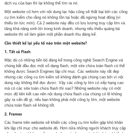
dịch vụ của bạn thì lại không thể tìm ra nó.
Một website cũ hơn với nội dung lạc hậu cũng sẽ thất bại bởi các công
cụ tìm kiếm cho rằng nó không tồn tại hoặc đã ngừng hoạt động (vì
thiếu tin tức mới). Cả 2 website này đều có lưu lượng truy cập lớn và
tăng khả năng sinh lời trong kinh doanh, nhưng nếu thiếu quảng bá
website thì sẽ làm giảm một phần doanh thu đáng kể.
Cần thiết kế lại yếu tố nào trên một website?
1. Tất cả Flash
Mặc dù có những tiến bộ đáng kể trong công nghệ Search Engine và
chúng bắt đầu đọc một số dạng flash, một site chứa toàn flash có thể
không được Search Engines lập chỉ mục. Các website này rất đẹp
nhưng các công cụ tìm kiếm sẽ không đánh giá chúng cao bởi vì nội
dung này không thể đọc được. Vậy các công ty lớn có xếp hạng cao
mà có các site toàn chứa flash thì sao? Những website này có một
mức độ liên kết cao nên nội dung chứa flash của chúng có lẽ không
gây ra vấn đề gì, nếu bạn không phải một công ty lớn, một website
chứa toàn flash sẽ không tốt.
2. Frames
Các frame trên website sẽ khiến các công cụ tìm kiếm gặp khó khăn
khi lập chỉ mục cho website đó. Hơn nữa những người khách truy cập