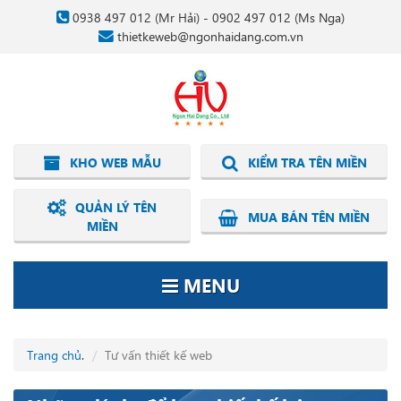
0938 497 012
(Mr Hải) -
0902 497 012
(Ms Nga)
thietkeweb@ngonhaidang.com.vn
KHO WEB MẪU
KIỂM TRA TÊN MIỀN
QUẢN LÝ TÊN
MUA BÁN TÊN MIỀN
MIỀN
MENU
Trang chủ
.
Tư vấn thiết kế web