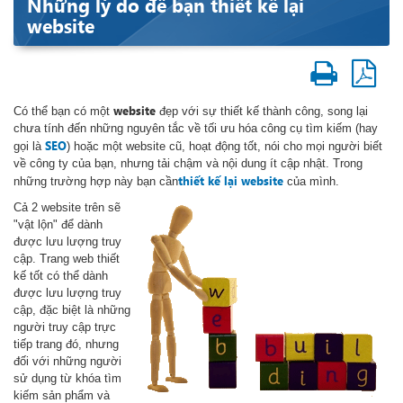
Những lý do để bạn thiết kế lại
website
website
Có thể bạn có một
đẹp với sự thiết kế thành công, song lại
chưa tính đến những nguyên tắc về tối ưu hóa công cụ tìm kiếm (hay
SEO
gọi là
) hoặc một website cũ, hoạt động tốt, nói cho mọi người biết
về công ty của bạn, nhưng tải chậm và nội dung ít cập nhật. Trong
thiết kế lại website
những trường hợp này bạn cần
của mình.
Cả 2 website trên sẽ
"vật lộn" để dành
được lưu lượng truy
cập. Trang web thiết
kế tốt có thể dành
được lưu lượng truy
cập, đặc biệt là những
người truy cập trực
tiếp trang đó, nhưng
đối với những người
sử dụng từ khóa tìm
kiếm sản phẩm và