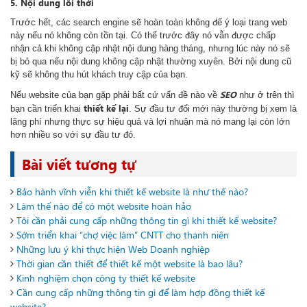
5. Nội dung lỗi thời
Trước hết, các search engine sẽ hoàn toàn không để ý loại trang web
này nếu nó không còn tồn tại. Có thể trước đây nó vẫn được chấp
nhận cả khi không cập nhật nội dung hàng tháng, nhưng lúc này nó sẽ
bị bỏ qua nếu nội dung không cập nhật thường xuyên. Bởi nội dung cũ
kỹ sẽ không thu hút khách truy cập của bạn.
SEO
Nếu website của bạn gặp phải bất cứ vấn đề nào về
như ở trên thì
thiết kế lại
bạn cần triển khai
. Sự đầu tư đổi mới này thường bị xem là
lãng phí nhưng thực sự hiệu quả và lợi nhuận mà nó mang lại còn lớn
hơn nhiều so với sự đầu tư đó.
Bài viết tương tự
Bảo hành vĩnh viễn khi thiết kế website là như thế nào?
Làm thế nào để có một website hoàn hảo
Tôi cần phải cung cấp những thông tin gì khi thiết kế website?
Sớm triển khai “chợ việc làm” CNTT cho thanh niên
Những lưu ý khi thực hiện Web Doanh nghiệp
Thời gian cần thiết để thiết kế một website là bao lâu?
Kinh nghiệm chọn công ty thiết kế website
Cần cung cấp những thông tin gì để làm hợp đồng thiết kế
website?