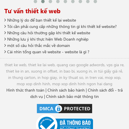
Tư vấn thiết kế web
Những lý do để bạn thiết kế lại website
Tôi cần phải cung cấp những thông tin gì khi thiết kế website?
Những câu hỏi thường gặp khi thiết kế website
Những lưu ý khi thực hiện Web Doanh nghiệp
một số câu hỏi thắc mắc về domain
Cái nhìn tổng quan về website - website là gì ?
thiet ke web
,
thiet ke lai web
,
quang cao google adwords
,
vps gia re
,
thiet ke in an
,
xuong in offset
,
in bao bi
,
xuong in
,
in túi giấy giá rẻ
,
in thung carton
,
in hop giay
,
in ky thuat so
,
in tren vai
,
mop xop
,
mop xop dinh hinh
,
mop xop dinh hinh ngon hai dang
Hình thức thanh toán
|
Chính sách bảo hành
|
Chính sách đổi - trả
dịch vụ
|
Chính sách bảo mật thông tin