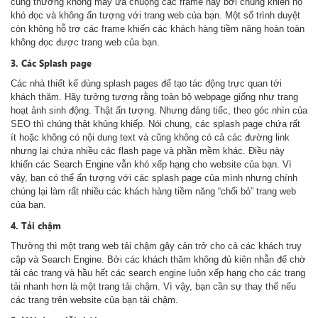
cũng thường không mấy ưa chuộng các frame này bởi chúng khiến họ
khó đọc và không ấn tượng với trang web của bạn. Một số trình duyệt
còn không hỗ trợ các frame khiến các khách hàng tiềm năng hoàn toàn
không đọc được trang web của bạn.
3. Các Splash page
Các nhà thiết kế dùng splash pages để tạo tác động trực quan tới
khách thăm. Hãy tưởng tượng rằng toàn bộ webpage giống như trang
hoạt ảnh sinh động. Thật ấn tượng. Nhưng đáng tiếc, theo góc nhìn của
SEO thì chúng thật khủng khiếp. Nói chung, các splash page chứa rất
ít hoặc không có nội dung text và cũng không có cả các đường link
nhưng lại chứa nhiều các flash page và phần mềm khác. Điều này
khiến các Search Engine vẫn khó xếp hạng cho website của bạn. Vì
vậy, bạn có thể ấn tượng với các splash page của mình nhưng chính
chúng lại làm rất nhiều các khách hàng tiềm năng “chối bỏ” trang web
của bạn.
4. Tải chậm
Thường thì một trang web tải chậm gây cản trở cho cả các khách truy
cập và Search Engine. Bởi các khách thăm không đủ kiên nhẫn để chờ
tải các trang và hầu hết các search engine luôn xếp hạng cho các trang
tải nhanh hơn là một trang tải chậm. Vì vậy, bạn cần sự thay thế nếu
các trang trên website của bạn tải chậm.