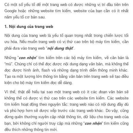
Có một số yếu tố để một trang web có được những vị trí đầu tiên trên
Google hoặc những website tìm kiếm, website của bạn cần có ít nhất
năm yếu tố cơ bản sau.
1. Nội dung của trang web
Nội dung của trang web là yếu tố quan trọng nhất trong chiến lược tối
ưu hóa. Nếu muốn trang web có vị thứ cao trên bộ máy tìm kiếm, cần
nội dung thật
phải đưa vào trang web “
”.
con nhện
Những “
” tìm kiếm trên các bộ máy tìm kiếm, về căn bản là
“mù”. Chúng chỉ có thể đọc được nội dung dạng văn bản, mà không thể
đọc được hình ảnh, flash và những dạng trình diễn thông minh khác.
Tạo ra một lượng lớn thông tin bằng văn bản trên trang web sẽ tạo điều
kiện cho bộ máy tìm kiếm đọc dễ dàng.
Vì thế, thật dễ hiểu tại sao một trang web có ít các đoạn văn bản sẽ
không thể có được vị thứ cao trên các website tìm kiếm. Các website
tìm kiếm hoạt động theo nguyên tắc: trang web nào có nội dung đầy đủ
và phù hợp hơn sẽ được xếp trước các trang web khác. Do vậy, cũng
đừng quên thường xuyên cập nhật thông tin, dữ liệu cho trang web của
con nhện
bạn, bởi không chỉ người truy cập mà những “
” tìm kiếm cũng
đều thích những thông tin mới.