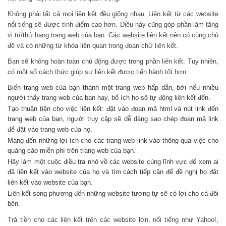
Không phải tất cả mọi liên kết đều giống nhau. Liên kết từ các website
nổi tiếng sẽ được tính điểm cao hơn. Điều này cũng góp phần làm tăng
vị trí/thứ hạng trang web của bạn. Các website liên kết nên có cùng chủ
đề và có những từ khóa liên quan trong đoạn chữ liên kết.
Bạn sẽ không hoàn toàn chủ động được trong phần liên kết. Tuy nhiên,
có một số cách thức giúp sự liên kết được tiến hành tốt hơn.
Biến trang web của bạn thành một trang web hấp dẫn, bởi nếu nhiều
người thấy trang web của bạn hay, bổ ích họ sẽ tự động liên kết đến.
Tạo thuận tiện cho việc liên kết: đặt vào đoạn mã html và nút link đến
trang web của bạn, người truy cập sẽ dễ dàng sao chép đoạn mã link
để đặt vào trang web của họ.
Mang đến những lợi ích cho các trang web link vào thông qua việc cho
quảng cáo miễn phí trên trang web của bạn.
Hãy làm một cuộc điều tra nhỏ về các website cùng lĩnh vực để xem ai
đã liên kết vào website của họ và tìm cách tiếp cận để đề nghị họ đặt
liên kết vào website của bạn.
Liên kết song phương đến những website tương tự sẽ có lợi cho cả đôi
bên.
Trả tiền cho các liên kết trên các website lớn, nổi tiếng như Yahoo!,