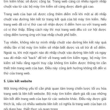
tìm kiếm khác sẽ được cộng lại. Trang web càng có nhiều người nhấp
chuột vào từ các bộ máy tìm kiếm sẽ càng được đánh giá cao.
Trang web của bạn sẽ được cộng thêm điểm mỗi khi một ai đó nhấp
chuột vào đường liên kết từ trang kết quả của bộ máy tìm kiếm. Nếu
trang web đã có vị thứ cao sẽ nhận được ít điểm hơn so với trang web
có vị thứ thấp. Bằng cách này thì mọi trang web đều có cơ hội được
cộng điểm tương ứng với loại nhấp chuột phổ biến.
Tuy nhiên, không nên tự mình nhấp chuột vào đường liên kết này quá
nhiều lần vì bộ máy tìm kiếm sẽ nhận biết được và sẽ trừ đi số điểm.
Ngoài ra, khi một nguời nào đó nhấp chuột vào đường liên kết và ngay
sau đó nhấn nút “back” để trở về trang web tìm kiếm ngay, bộ máy tìm
kiếm sẽ hiểu rằng người truy cập không tìm kiếm được thông tin cần
thiết trên trang web của bạn. Điều này cũng ảnh hưởng không tốt đến vị
thứ của trang web.
5. Liên kết website
Một trong những yếu tố cần phải quan tâm trong chiến lược tối ưu hóa
trang web là liên kết website. Bộ máy tìm kiếm đánh giá rất cao những
liên kết đến trang web của bạn từ các website khác. Điều này được giải
thích là, nếu có nhiều website liên kết có nghĩa là trang web của bạn có
nội dung hay, thiết thực và quan trọng.