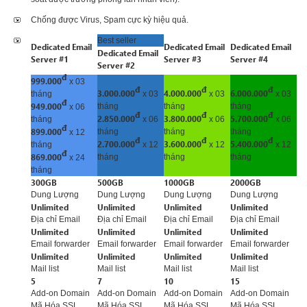
Chống được Virus, Spam cực kỳ hiệu quả.
Best seller
Dedicated Email
Dedicated Email
Dedicated Email
Dedicated Email
Server #1
Server #3
Server #4
Server #2
đ
999.000
x 03
đ
đ
đ
3.000.000
4.000.000
6.000.000
tháng
x 03
x 03
x 03
đ
949.000
tháng
tháng
tháng
x 06
đ
đ
đ
2.850.000
3.800.000
5.700.000
tháng
x 06
x 06
x 06
đ
899.000
tháng
tháng
tháng
x 12
đ
đ
đ
2.700.000
3.600.000
5.400.000
tháng
x 12
x 12
x 12
đ
869.000
tháng
tháng
tháng
x 24
tháng
300GB
500GB
1000GB
2000GB
Dung Lượng
Dung Lượng
Dung Lượng
Dung Lượng
Unlimited
Unlimited
Unlimited
Unlimited
Địa chỉ Email
Địa chỉ Email
Địa chỉ Email
Địa chỉ Email
Unlimited
Unlimited
Unlimited
Unlimited
Email forwarder
Email forwarder
Email forwarder
Email forwarder
Unlimited
Unlimited
Unlimited
Unlimited
Mail list
Mail list
Mail list
Mail list
5
7
10
15
Add-on Domain
Add-on Domain
Add-on Domain
Add-on Domain
Mã Hóa SSL
Mã Hóa SSL
Mã Hóa SSL
Mã Hóa SSL