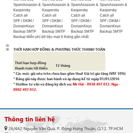
SpamAssassin &
SpamAssassin &
SpamAssassin &
SpamAssassin &
Kaspersky
Kaspersky
Kaspersky
Kaspersky
Catch all
Catch all
Catch all
Catch all
SPF / DKIM /
SPF / DKIM /
SPF / DKIM /
SPF / DKIM /
DomainKeys
DomainKeys
DomainKeys
DomainKeys
Backup SMTP
Backup SMTP
Backup SMTP
Backup SMTP
Backup Miễn phí dữ liệu mail 6 tháng gần nhất
THỜI HẠN HỢP ĐỒNG & PHƯƠNG THỨC THANH TOÁN
Thời hạn hợp đồng
12 tháng
thanh toán tối thiểu
* Các mức giá nêu trên chưa bao gồm thuế Giá trị gia tăng (VAT 10%)
* Bảng giá này được ban hành và áp dụng kể từ ngày 01/01/2016
* Hotline tư vấn và đăng ký dịch vụ:
Mr H
ải
- 0938 497 012. Nga -
0902 497 012.
Thông tin liên hệ
26/4A2 Nguyễn Văn Quá, P. Đông Hưng Thuận, Q.12, TP.HCM