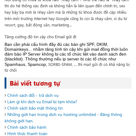
thì do hệ thống xác định và không hẳn là liên quan đến chính trị, sex
hay bậy bạ mới là nhạy cảm mà là những từ khoá được đề cập nhiều
trên môi trường Internet hay Google cũng bị coi là nhạy cảm, ví dụ từ
resort, gay, bất động sản, marketing…
Tăng cường độ tin cậy cho Email gửi đi
Bạn cần phải cấu hình đầy đủ các bản ghi SPF, DKIM,
Domainkeys... nhằm tăng tính tin cậy khi gửi mail đồng thời luôn
đảm bảo IP Server không bị các tổ chức liệt vào danh sách đen
(blacklist). Thông thường nếu ip server bị các tổ chức như
SORBS-SPAM, ... thì mail gửi đi có khả năng bị
Spamhaus, Spamcop,
từ chối
Bài viết tương tự
Chính sách đổi - trả dịch vụ
Làm gì khi dịch vụ Email bị tạm khóa?
Chính sách bảo mật thông tin
Những giới hạn trong dịch vụ hosting unlimited - Băng thông
không giới hạn.
Chính sách bảo hành
Hình thức thanh toán