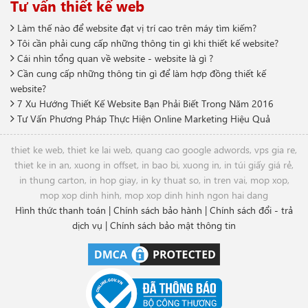
Tư vấn thiết kế web
Làm thế nào để website đạt vị trí cao trên máy tìm kiếm?
Tôi cần phải cung cấp những thông tin gì khi thiết kế website?
Cái nhìn tổng quan về website - website là gì ?
Cần cung cấp những thông tin gì để làm hợp đồng thiết kế
website?
7 Xu Hướng Thiết Kế Website Bạn Phải Biết Trong Năm 2016
Tư Vấn Phương Pháp Thực Hiện Online Marketing Hiệu Quả
thiet ke web
,
thiet ke lai web
,
quang cao google adwords
,
vps gia re
,
thiet ke in an
,
xuong in offset
,
in bao bi
,
xuong in
,
in túi giấy giá rẻ
,
in thung carton
,
in hop giay
,
in ky thuat so
,
in tren vai
,
mop xop
,
mop xop dinh hinh
,
mop xop dinh hinh ngon hai dang
Hình thức thanh toán
|
Chính sách bảo hành
|
Chính sách đổi - trả
dịch vụ
|
Chính sách bảo mật thông tin