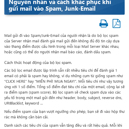
Nguyên nhân và cách khắc phục khi
gửi mail vào Spam, Junk-Email
Mail gửi đi vào Spam/Junk-Email của người nhận là do bộ lọc spam
của Server nhận mail đánh giá mail gửi đến không đủ độ tin cậy dựa
vào thang điểm được cấu hình trong mỗi loại Mail Server khác nhau,
hoặc cũng có thể do người nhận mail báo cáo, đánh dấu spam.
Cách thức hoạt động của bộ lọc spam.
Các bộ lọc email được lập trình sẵn rất nhiều tiêu chí để đánh giá 1
email có phải là spam hay không, ví dụ những cụm từ giống spam như
“CLICK HERE” hay “MIẾN PHÍ! MUA NGAY!”. Mỗi tiêu chí như vậy tương
ứng với 1 số điểm. Tổng số điểm đạt tiêu chí của một email, cộng lại sẽ
ra điểm spam (spam score). Bộ lọc spam sẽ check spam dựa vào các
yếu tố trong một mail gửi đến như header, body, subject, reverse dns,
URIBlacklist, keyword ...
Nếu điểm spam của bạn vượt ngưỡng cho phép, bạn sẽ đi vào hộp thư
rác mà không cần bàn cãi.
Danh sách các tiêu chí của spam vẫn tăng đều và rất hiệu quả. Mỗi khi