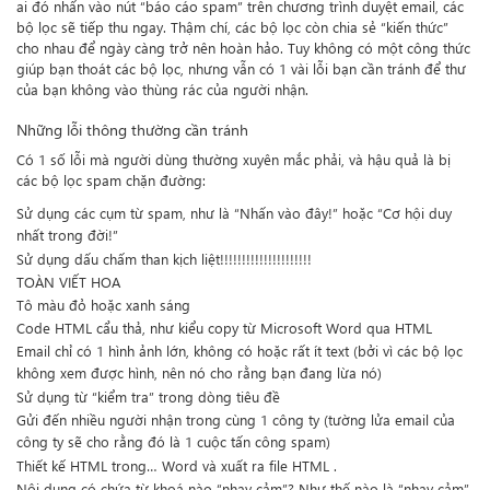
ai đó nhấn vào nút “báo cáo spam” trên chương trình duyệt email, các
bộ lọc sẽ tiếp thu ngay. Thậm chí, các bộ lọc còn chia sẻ “kiến thức”
cho nhau để ngày càng trở nên hoàn hảo. Tuy không có một công thức
giúp bạn thoát các bộ lọc, nhưng vẫn có 1 vài lỗi bạn cần tránh để thư
của bạn không vào thùng rác của người nhận.
Những lỗi thông thường cần tránh
Có 1 số lỗi mà người dùng thường xuyên mắc phải, và hậu quả là bị
các bộ lọc spam chặn đường:
Sử dụng các cụm từ spam, như là “Nhấn vào đây!” hoặc “Cơ hội duy
nhất trong đời!”
Sử dụng dấu chấm than kịch liệt!!!!!!!!!!!!!!!!!!!!!
TOÀN VIẾT HOA
Tô màu đỏ hoặc xanh sáng
Code HTML cẩu thả, như kiểu copy từ Microsoft Word qua HTML
Email chỉ có 1 hình ảnh lớn, không có hoặc rất ít text (bởi vì các bộ lọc
không xem được hình, nên nó cho rằng bạn đang lừa nó)
Sử dụng từ “kiểm tra” trong dòng tiêu đề
Gửi đến nhiều người nhận trong cùng 1 công ty (tường lửa email của
công ty sẽ cho rằng đó là 1 cuộc tấn công spam)
Thiết kế HTML trong… Word và xuất ra file HTML .
Nội dung có chứa từ khoá nào “nhạy cảm”? Như thế nào là “nhạy cảm”