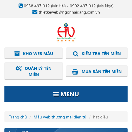
0938 497 012
(Mr Hải) -
0902 497 012
(Ms Nga)
thietkeweb@ngonhaidang.com.vn
KHO WEB MẪU
KIỂM TRA TÊN MIỀN
QUẢN LÝ TÊN
MUA BÁN TÊN MIỀN
MIỀN
MENU
Trang chủ
Mẫu web thương mại điện tử
hạt điều