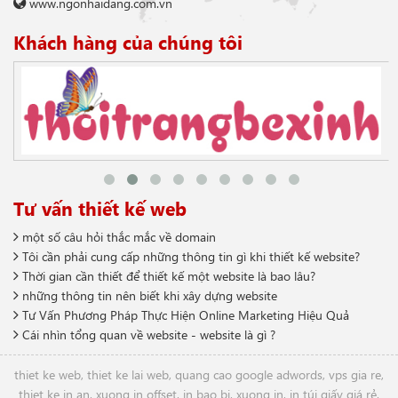
www.ngonhaidang.com.vn
Khách hàng của chúng tôi
Tư vấn thiết kế web
một số câu hỏi thắc mắc về domain
Tôi cần phải cung cấp những thông tin gì khi thiết kế website?
Thời gian cần thiết để thiết kế một website là bao lâu?
những thông tin nên biết khi xây dựng website
Tư Vấn Phương Pháp Thực Hiện Online Marketing Hiệu Quả
Cái nhìn tổng quan về website - website là gì ?
thiet ke web
,
thiet ke lai web
,
quang cao google adwords
,
vps gia re
,
thiet ke in an
,
xuong in offset
,
in bao bi
,
xuong in
,
in túi giấy giá rẻ
,